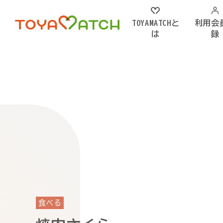
TOYAMATCHと
利用会
は
録
食べる