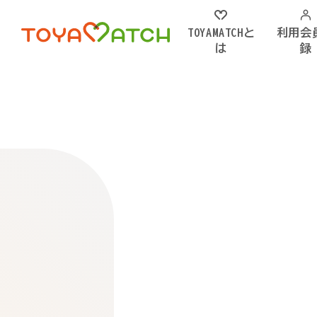
TOYAMATCHと
利用会
は
録